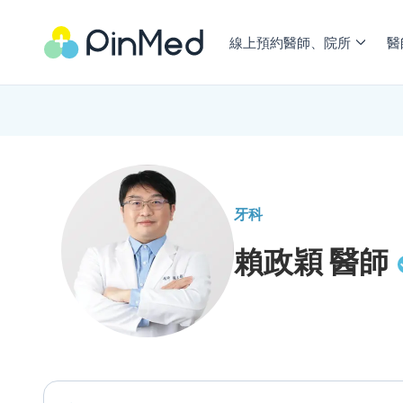
線上預約醫師、院所
醫
牙科
賴政穎
醫師