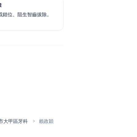
除
或錯位、阻生智齒拔除。
市大甲區牙科
賴政穎