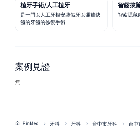
植牙手術/人工植牙
智齒拔
是一門以人工牙根安裝假牙以彌補缺
智齒隱藏
齒的牙齒的修復手術
案例見證
無
PinMed
牙科
牙科
台中市牙科
台中