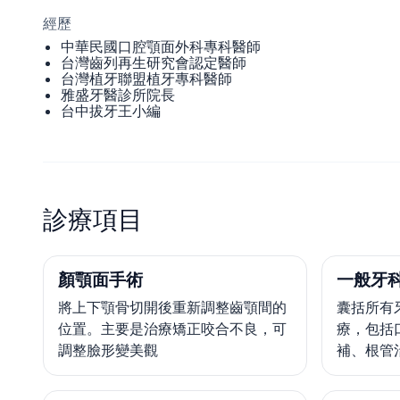
經歷
中華民國口腔顎面外科專科醫師
台灣齒列再生研究會認定醫師
台灣植牙聯盟植牙專科醫師
雅盛牙醫診所院長
台中拔牙王小編
診療項目
顏顎面手術
一般牙
將上下顎骨切開後重新調整齒顎間的
囊括所有
位置。主要是治療矯正咬合不良，可
療，包括
調整臉形變美觀
補、根管