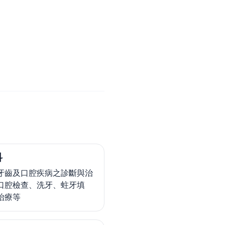
科
牙齒及口腔疾病之診斷與治
口腔檢查、洗牙、蛀牙填
治療等