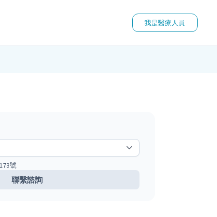
我是醫療人員
73號
聯繫諮詢