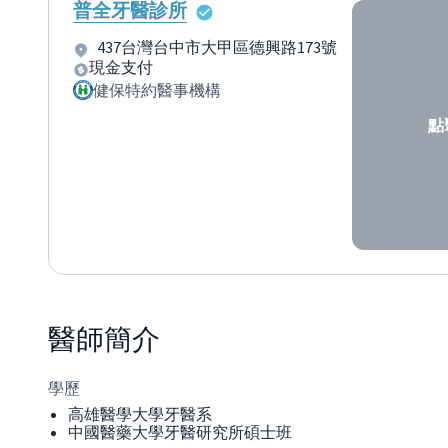
普全牙醫診所
437台灣台中市大甲區德興路173號
現金支付
健保特約醫事機構
點
醫師
簡介
學歷
高雄醫學大學牙醫系
中國醫藥大學牙醫研究所碩士班