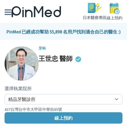
日本醫療專區
線上預約
線上預約醫師、院所
PinMed 已經成功幫助 55,898 名用戶找到適合自己的醫生 :)
醫師專欄專訪
牙科
王世忠
醫師
健康主題館
我是醫療人員
選擇執業院所
437台灣台中市大甲區中華街85號
線上預約