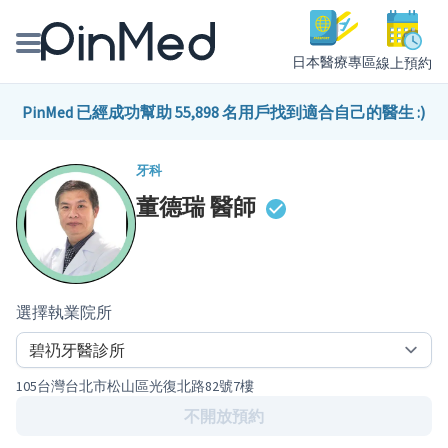
日本醫療專區
線上預約
線上預約醫師、院所
PinMed 已經成功幫助 55,898 名用戶找到適合自己的醫生 :)
醫師專欄專訪
牙科
董德瑞
醫師
健康主題館
我是醫療人員
選擇執業院所
105台灣台北市松山區光復北路82號7樓
不開放預約