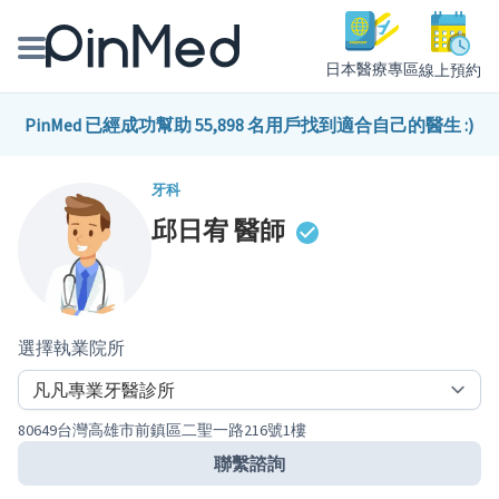
日本醫療專區
線上預約
線上預約醫師、院所
PinMed 已經成功幫助 55,898 名用戶找到適合自己的醫生 :)
醫師專欄專訪
牙科
邱日宥
醫師
健康主題館
我是醫療人員
選擇執業院所
80649台灣高雄市前鎮區二聖一路216號1樓
聯繫諮詢