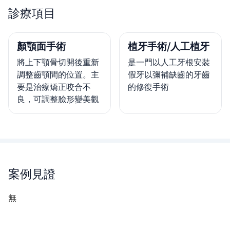
診療項目
顏顎面手術
植牙手術/人工植牙
將上下顎骨切開後重新
是一門以人工牙根安裝
調整齒顎間的位置。主
假牙以彌補缺齒的牙齒
要是治療矯正咬合不
的修復手術
良，可調整臉形變美觀
案例見證
無