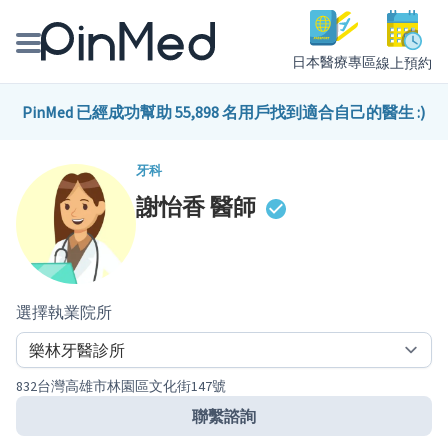
日本醫療專區
線上預約
線上預約醫師、院所
PinMed 已經成功幫助 55,898 名用戶找到適合自己的醫生 :)
醫師專欄專訪
牙科
謝怡香
醫師
健康主題館
我是醫療人員
選擇執業院所
832台灣高雄市林園區文化街147號
聯繫諮詢