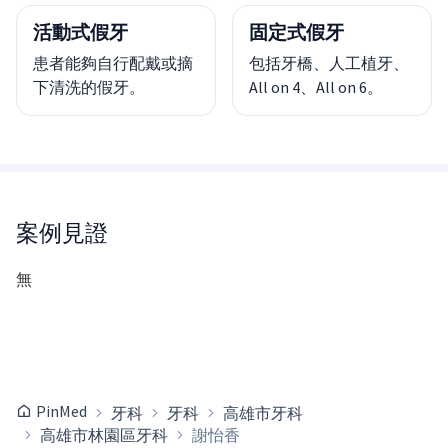
活動式假牙
固定式假牙
患者能夠自行配戴或摘
包括牙橋、人工植牙、
下清洗的假牙。
All on 4、All on 6。
案例見證
無
PinMed
牙科
牙科
高雄市牙科
高雄市林園區牙科
謝怡香