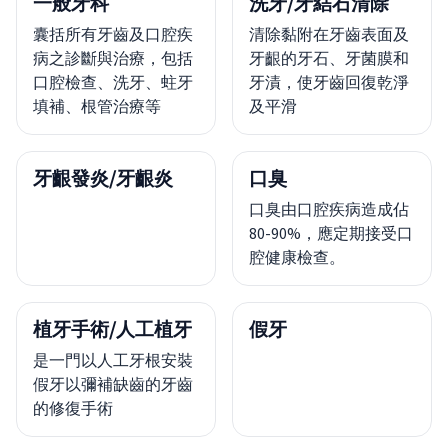
一般牙科
洗牙/牙結石清除
囊括所有牙齒及口腔疾
清除黏附在牙齒表面及
病之診斷與治療，包括
牙齦的牙石、牙菌膜和
口腔檢查、洗牙、蛀牙
牙漬，使牙齒回復乾淨
填補、根管治療等
及平滑
牙齦發炎/牙齦炎
口臭
口臭由口腔疾病造成佔
80-90%，應定期接受口
腔健康檢查。
植牙手術/人工植牙
假牙
是一門以人工牙根安裝
假牙以彌補缺齒的牙齒
的修復手術