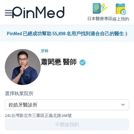
日本醫療專區
線上預約
線上預約醫師、院所
PinMed 已經成功幫助 55,898 名用戶找到適合自己的醫生 :)
醫師專欄專訪
牙科
蕭閎懋
醫師
健康主題館
我是醫療人員
選擇執業院所
241台灣新北市三重區正義北路268號
不開放預約