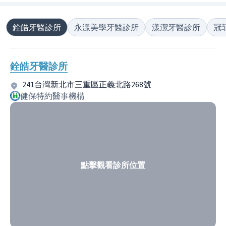
銓皓牙醫診所
永漾美學牙醫診所
漾潔牙醫診所
冠
銓皓牙醫診所
241台灣新北市三重區正義北路268號
健保特約醫事機構
點擊觀看診所位置