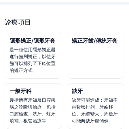
診療項目
隱形矯正/隱形牙套
矯正牙齒/傳統牙套
是一種使用隱形矯正器
進行齒列矯正，以使牙
齒可以排列至正確位置
的矯正方式
一般牙科
缺牙
囊括所有牙齒及口腔疾
缺牙可能造成：牙齒不
病之診斷與治療，包括
再緊密排列，牙齒移
口腔檢查、洗牙、蛀牙
位、牙縫變大，周邊牙
填補、根管治療等
可能向缺牙處傾倒