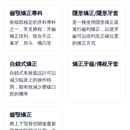
齒顎矯正專科
隱形矯正/隱形牙套
衛福部核定的牙科專科
是一種使用隱形矯正器
之一，常見療程：牙齒
進行齒列矯正，以使牙
矯正排列、咬合不正、
齒可以排列至正確位置
暴牙、戽斗、嘴凸等
的矯正方式
自鎖式矯正
矯正牙齒/傳統牙套
自鎖式有掀蓋設計可以
減少臨床上的操作時
間，能有效減少磨破口
腔的機率
齒顎矯正
將上下顎骨切開後重新