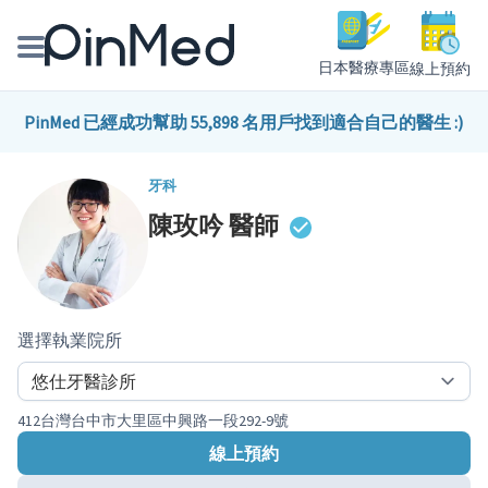
日本醫療專區
線上預約
線上預約醫師、院所
PinMed 已經成功幫助 55,898 名用戶找到適合自己的醫生 :)
醫師專欄專訪
牙科
陳玫吟
醫師
健康主題館
我是醫療人員
選擇執業院所
412台灣台中市大里區中興路一段292-9號
線上預約