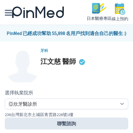
日本醫療專區
線上預約
線上預約醫師、院所
PinMed 已經成功幫助 55,898 名用戶找到適合自己的醫生 :)
醫師專欄專訪
牙科
江文慈
醫師
健康主題館
我是醫療人員
選擇執業院所
236台灣新北市土城區青雲路226號1樓
聯繫諮詢