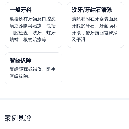
一般牙科
洗牙/牙結石清除
囊括所有牙齒及口腔疾
清除黏附在牙齒表面及
病之診斷與治療，包括
牙齦的牙石、牙菌膜和
口腔檢查、洗牙、蛀牙
牙漬，使牙齒回復乾淨
填補、根管治療等
及平滑
智齒拔除
智齒隱藏或錯位、阻生
智齒拔除。
案例見證