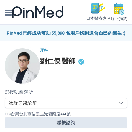
日本醫療專區
線上預約
線上預約醫師、院所
PinMed 已經成功幫助 55,898 名用戶找到適合自己的醫生 :)
醫師專欄專訪
牙科
劉仁傑
醫師
健康主題館
我是醫療人員
選擇執業院所
110台灣台北市信義區光復南路441號
聯繫諮詢