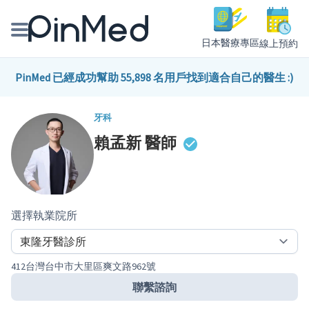
日本醫療專區
線上預約
線上預約醫師、院所
PinMed 已經成功幫助 55,898 名用戶找到適合自己的醫生 :)
醫師專欄專訪
牙科
賴孟新
醫師
健康主題館
我是醫療人員
選擇執業院所
412台灣台中市大里區爽文路962號
聯繫諮詢