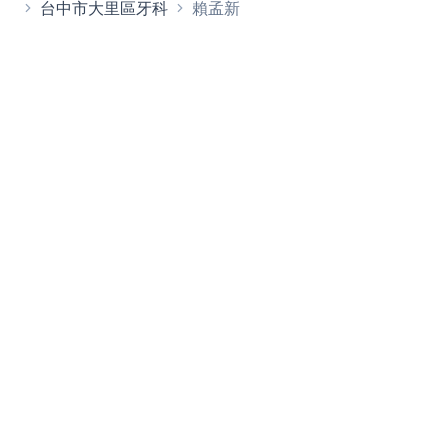
台中市大里區牙科
賴孟新