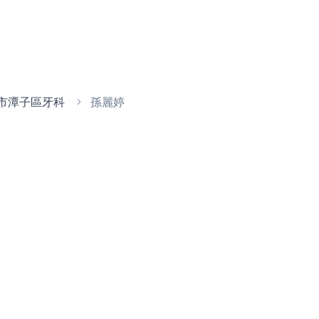
市潭子區牙科
孫麗婷