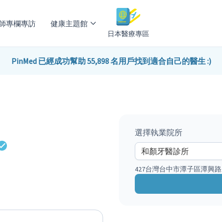
師專欄專訪
健康主題館
日本醫療專區
PinMed 已經成功幫助 55,898 名用戶找到適合自己的醫生 :)
選擇執業院所
427台灣台中市潭子區潭興路