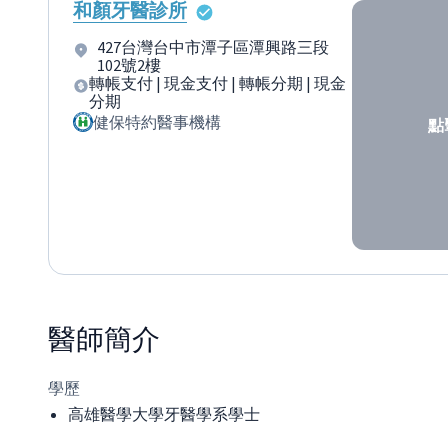
和顏牙醫診所
427台灣台中市潭子區潭興路三段
102號2樓
轉帳支付 | 現金支付 | 轉帳分期 | 現金
分期
健保特約醫事機構
點
醫師
簡介
學歷
高雄醫學大學牙醫學系學士