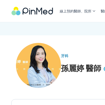
線上預約醫師、院所
醫
牙科
孫麗婷
醫師