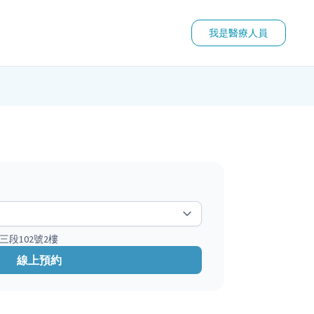
我是醫療人員
三段102號2樓
線上預約