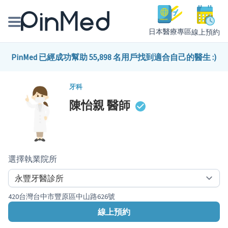
日本醫療專區
線上預約
線上預約醫師、院所
PinMed 已經成功幫助 55,898 名用戶找到適合自己的醫生 :)
醫師專欄專訪
牙科
陳怡親
醫師
健康主題館
我是醫療人員
選擇執業院所
420台灣台中市豐原區中山路626號
線上預約