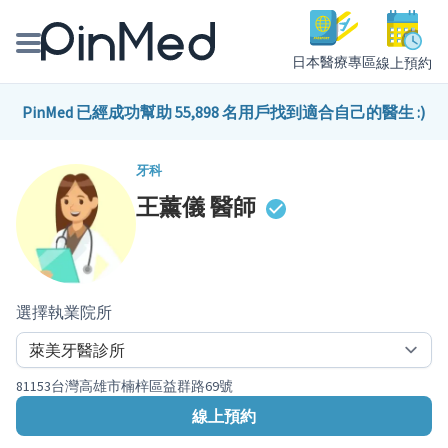
日本醫療專區
線上預約
線上預約醫師、院所
PinMed 已經成功幫助 55,898 名用戶找到適合自己的醫生 :)
醫師專欄專訪
牙科
王薰儀
醫師
健康主題館
我是醫療人員
選擇執業院所
81153台灣高雄市楠梓區益群路69號
線上預約