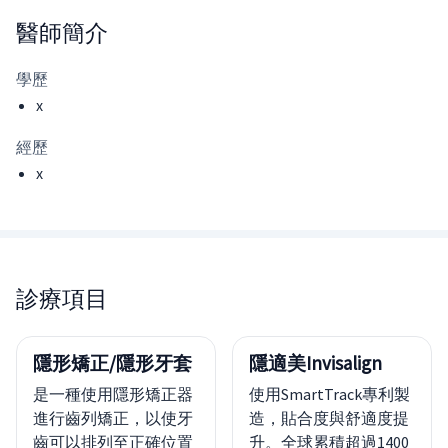
醫師
簡介
學歷
x
經歷
x
診療項目
隱形矯正/隱形牙套
隱適美Invisalign
是一種使用隱形矯正器
使用SmartTrack專利製
進行齒列矯正，以使牙
造，貼合度與舒適度提
齒可以排列至正確位置
升。全球累積超過1400