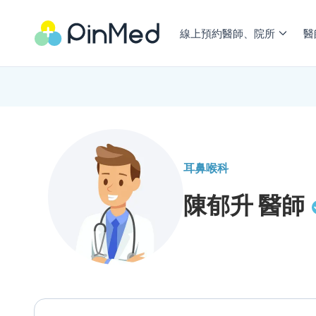
線上預約醫師、院所
醫
耳鼻喉科
陳郁升
醫師