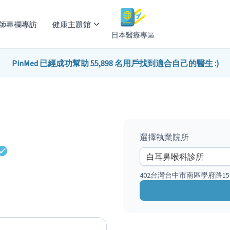
師專欄專訪
健康主題館
日本醫療專區
PinMed 已經成功幫助 55,898 名用戶找到適合自己的醫生 :)
選擇執業院所
402台灣台中市南區學府路15