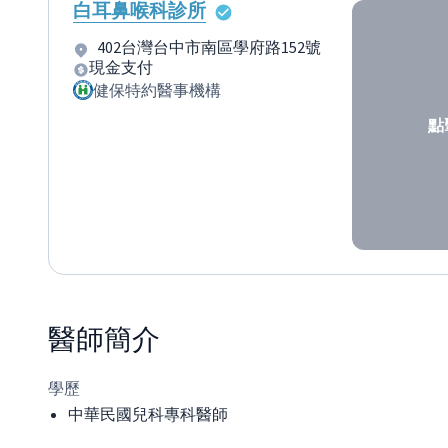
白耳鼻喉科診所
402台灣台中市南區學府路152號
現金支付
健保特約醫事機構
點
醫師
簡介
學歷
中華民國兒科專科醫師