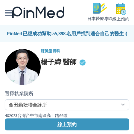
日本醫療專區
線上預約
線上預約醫師、院所
PinMed 已經成功幫助 55,898 名用戶找到適合自己的醫生 :)
醫師專欄專訪
肝膽腸胃科
楊子緯
醫師
健康主題館
我是醫療人員
選擇執業院所
402023台灣台中市南區高工路66號
線上預約