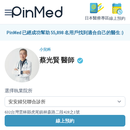
日本醫療專區
線上預約
線上預約醫師、院所
PinMed 已經成功幫助 55,898 名用戶找到適合自己的醫生 :)
醫師專欄專訪
小兒科
蔡光賢
醫師
健康主題館
我是醫療人員
選擇執業院所
632台灣雲林縣虎尾鎮林森路二段428之1號
線上預約