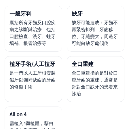
一般牙科
缺牙
囊括所有牙齒及口腔疾
缺牙可能造成：牙齒不
病之診斷與治療，包括
再緊密排列，牙齒移
口腔檢查、洗牙、蛀牙
位、牙縫變大，周邊牙
填補、根管治療等
可能向缺牙處傾倒
植牙手術/人工植牙
全口重建
是一門以人工牙根安裝
全口重建指的是對於口
假牙以彌補缺齒的牙齒
腔牙齒的重建，通常是
的修復手術
針對全口缺牙的患者來
診治
All on 4
需植入4顆植體，藉由