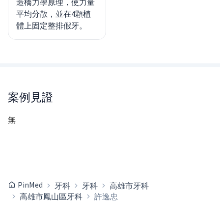
造橋力學原理，使力量
平均分散，並在4顆植
體上固定整排假牙。
案例見證
無
PinMed
牙科
牙科
高雄市牙科
高雄市鳳山區牙科
許逸忠