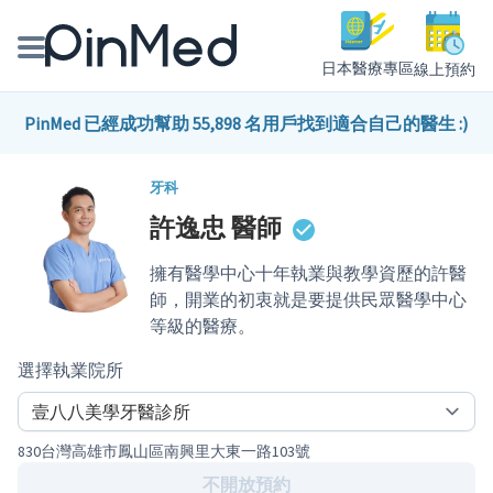
日本醫療專區
線上預約
線上預約醫師、院所
PinMed 已經成功幫助 55,898 名用戶找到適合自己的醫生 :)
醫師專欄專訪
牙科
許逸忠
醫師
健康主題館
擁有醫學中心十年執業與教學資歷的許醫
我是醫療人員
師，開業的初衷就是要提供民眾醫學中心
等級的醫療。
選擇執業院所
830台灣高雄市鳳山區南興里大東一路103號
不開放預約