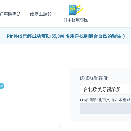
師專欄專訪
健康主題館
日本醫療專區
PinMed 已經成功幫助 55,898 名用戶找到適合自己的醫生 :)
選擇執業院所
116台灣台北市文山區木柵路