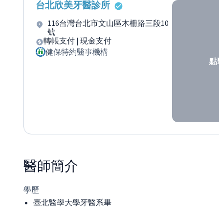
台北欣美牙醫診所
116台灣台北市文山區木柵路三段10
號
轉帳支付 | 現金支付
健保特約醫事機構
點
醫師
簡介
學歷
臺北醫學大學牙醫系畢