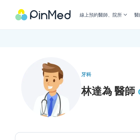
線上預約醫師、院所
醫
牙科
林達為
醫師