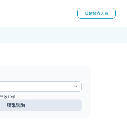
我是醫療人員
三段10號
聯繫諮詢