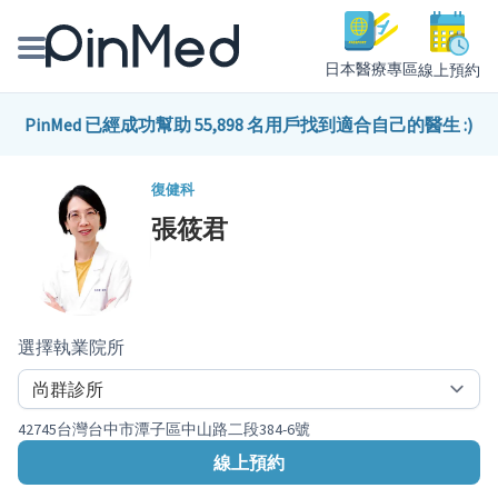
日本醫療專區
線上預約
線上預約醫師、院所
PinMed 已經成功幫助 55,898 名用戶找到適合自己的醫生 :)
醫師專欄專訪
復健科
張筱君
健康主題館
我是醫療人員
選擇執業院所
42745台灣台中市潭子區中山路二段384-6號
線上預約