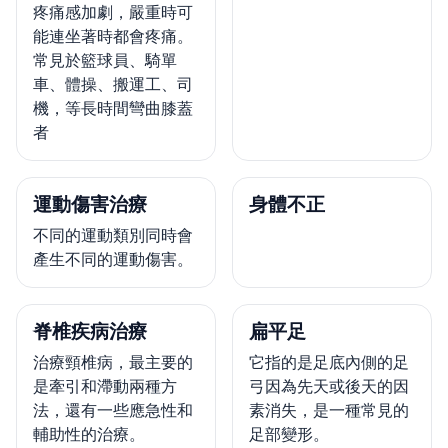
疼痛感加劇，嚴重時可
能連坐著時都會疼痛。
常見於籃球員、騎單
車、體操、搬運工、司
機，等長時間彎曲膝蓋
者
運動傷害治療
身體不正
不同的運動類別同時會
產生不同的運動傷害。
脊椎疾病治療
扁平足
治療頸椎病，最主要的
它指的是足底內側的足
是牽引和滯動兩種方
弓因為先天或後天的因
法，還有一些應急性和
素消失，是一種常見的
輔助性的治療。
足部變形。