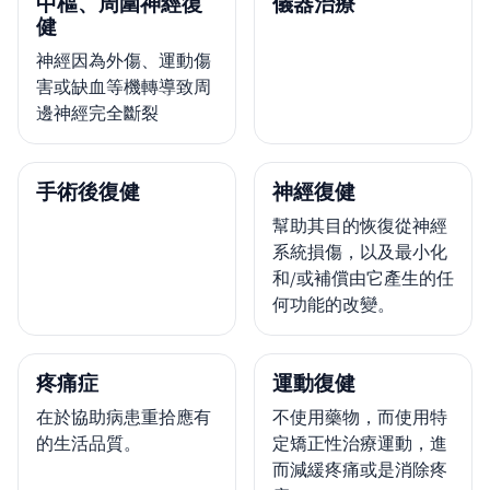
中樞、周圍神經復
儀器治療
健
神經因為外傷、運動傷
害或缺血等機轉導致周
邊神經完全斷裂
手術後復健
神經復健
幫助其目的恢復從神經
系統損傷，以及最小化
和/或補償由它產生的任
何功能的改變。
疼痛症
運動復健
在於協助病患重拾應有
不使用藥物，而使用特
的生活品質。
定矯正性治療運動，進
而減緩疼痛或是消除疼