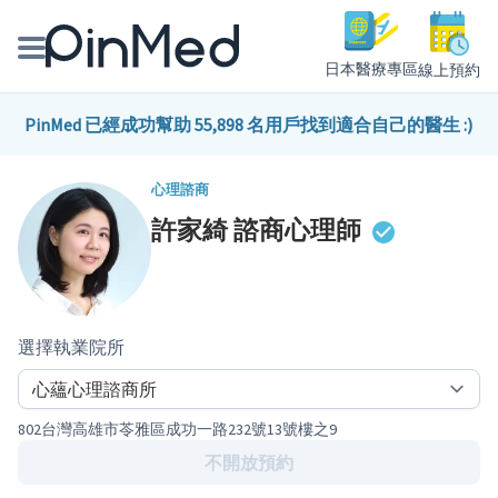
日本醫療專區
線上預約
線上預約醫師、院所
PinMed 已經成功幫助 55,898 名用戶找到適合自己的醫生 :)
醫師專欄專訪
心理諮商
許家綺
諮商心理師
健康主題館
我是醫療人員
選擇執業院所
802台灣高雄市苓雅區成功一路232號13號樓之9
不開放預約