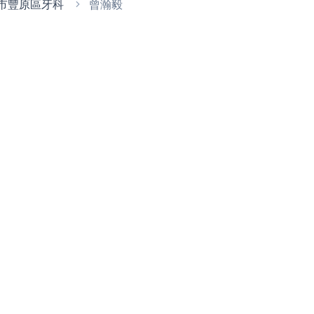
市豐原區牙科
曾瀚毅