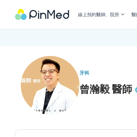
線上預約醫師、院所
醫
牙科
曾瀚毅
醫師