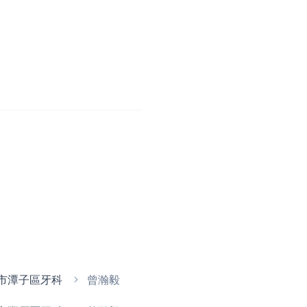
市潭子區牙科
曾瀚毅