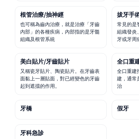
根管治療/抽神經
拔牙手
也可稱為齒內治療，就是治療「牙齒
常見的是
內部」的各種疾病，內部指的是牙髓
組織發炎
組織及根管系統
牙或牙周
美白貼片/牙齒貼片
全口重
又稱瓷牙貼片、陶瓷貼片。在牙齒表
全口重建
面黏上一層貼面，對已經變色的牙齒
建，通常
起到遮擋的作用。
治
牙橋
假牙
牙科急診