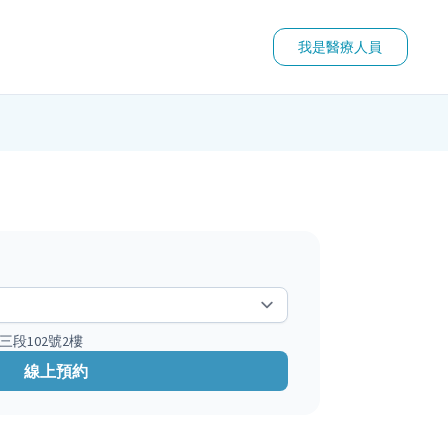
我是醫療人員
三段102號2樓
線上預約