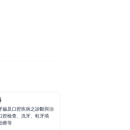
科
牙齒及口腔疾病之診斷與治
口腔檢查、洗牙、蛀牙填
治療等