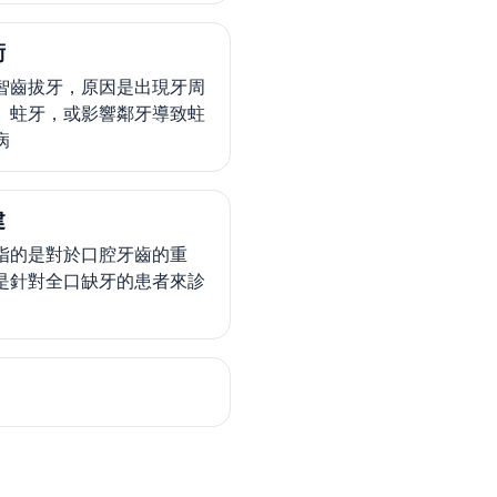
術
智齒拔牙，原因是出現牙周
、蛀牙，或影響鄰牙導致蛀
病
建
指的是對於口腔牙齒的重
是針對全口缺牙的患者來診