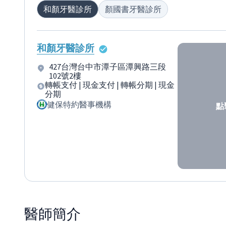
和顏牙醫診所
顏國書牙醫診所
和顏牙醫診所
427台灣台中市潭子區潭興路三段
102號2樓
轉帳支付 | 現金支付 | 轉帳分期 | 現金
分期
健保特約醫事機構
點
醫師
簡介