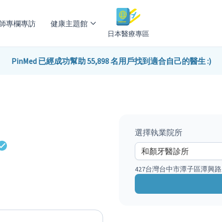
師專欄專訪
健康主題館
日本醫療專區
PinMed 已經成功幫助 55,898 名用戶找到適合自己的醫生 :)
選擇執業院所
427台灣台中市潭子區潭興路