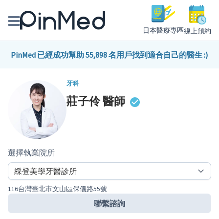
日本醫療專區
線上預約
線上預約醫師、院所
PinMed 已經成功幫助 55,898 名用戶找到適合自己的醫生 :)
醫師專欄專訪
牙科
莊子伶
醫師
健康主題館
我是醫療人員
選擇執業院所
116台灣臺北市文山區保儀路55號
聯繫諮詢