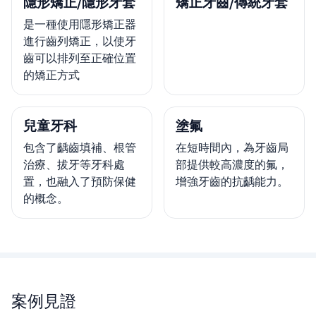
隱形矯正/隱形牙套
矯正牙齒/傳統牙套
是一種使用隱形矯正器
進行齒列矯正，以使牙
齒可以排列至正確位置
的矯正方式
兒童牙科
塗氟
包含了齲齒填補、根管
在短時間內，為牙齒局
治療、拔牙等牙科處
部提供較高濃度的氟，
置，也融入了預防保健
增強牙齒的抗齲能力。
的概念。
案例見證