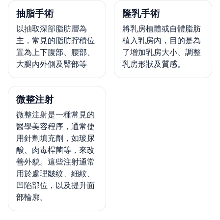
抽脂手術
隆乳手術
以抽取深部脂肪層為
將乳房植體或自體脂肪
主，常見的脂肪貯積位
植入乳房內，目的是為
置為上下腹部、腰部、
了增加乳房大小、調整
大腿內外側及臀部等
乳房形狀及質感。
微整注射
微整注射是一種常見的
醫學美容程序，通常使
用針劑填充劑，如玻尿
酸、肉毒桿菌等，來改
善外貌。這些注射通常
用於處理皺紋、細紋、
凹陷部位，以及提升面
部輪廓。