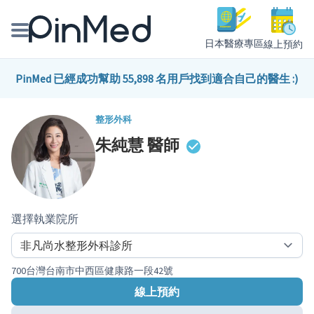
日本醫療專區
線上預約
線上預約醫師、院所
PinMed 已經成功幫助 55,898 名用戶找到適合自己的醫生 :)
醫師專欄專訪
整形外科
朱純慧
醫師
健康主題館
我是醫療人員
選擇執業院所
700台灣台南市中西區健康路一段42號
線上預約