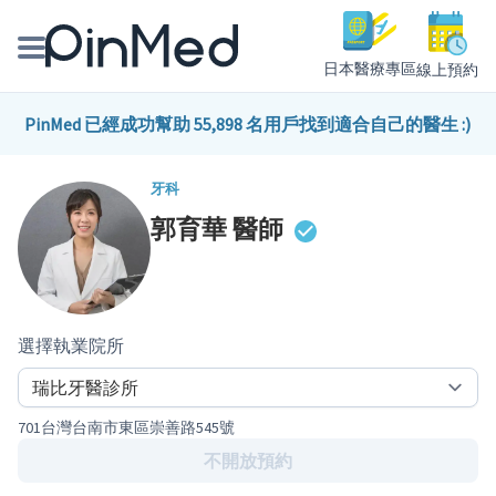
日本醫療專區
線上預約
線上預約醫師、院所
PinMed 已經成功幫助 55,898 名用戶找到適合自己的醫生 :)
醫師專欄專訪
牙科
郭育華
醫師
健康主題館
我是醫療人員
選擇執業院所
701台灣台南市東區崇善路545號
不開放預約