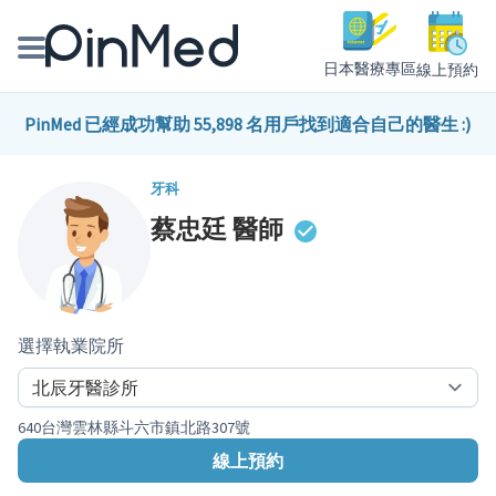
日本醫療專區
線上預約
線上預約醫師、院所
PinMed 已經成功幫助 55,898 名用戶找到適合自己的醫生 :)
醫師專欄專訪
牙科
蔡忠廷
醫師
健康主題館
我是醫療人員
選擇執業院所
640台灣雲林縣斗六市鎮北路307號
線上預約