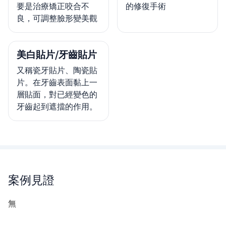
要是治療矯正咬合不
的修復手術
良，可調整臉形變美觀
美白貼片/牙齒貼片
又稱瓷牙貼片、陶瓷貼
片。在牙齒表面黏上一
層貼面，對已經變色的
牙齒起到遮擋的作用。
案例見證
無