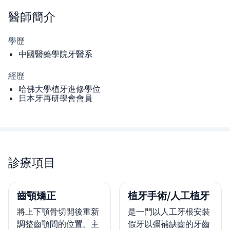
醫師
簡介
學歷
中國醫藥學院牙醫系
經歷
哈佛大學植牙進修學位
日本牙再研學會會員
診療項目
齒顎矯正
植牙手術/人工植牙
將上下顎骨切開後重新
是一門以人工牙根安裝
調整齒顎間的位置。主
假牙以彌補缺齒的牙齒