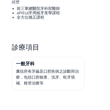
經歷
前三軍總醫院牙科部醫師
aPIELd牙周植牙美學課程
全方位矯正課程
診療項目
一般牙科
囊括所有牙齒及口腔疾病之診斷與治
療，包括口腔檢查、洗牙、蛀牙填
補、根管治療等