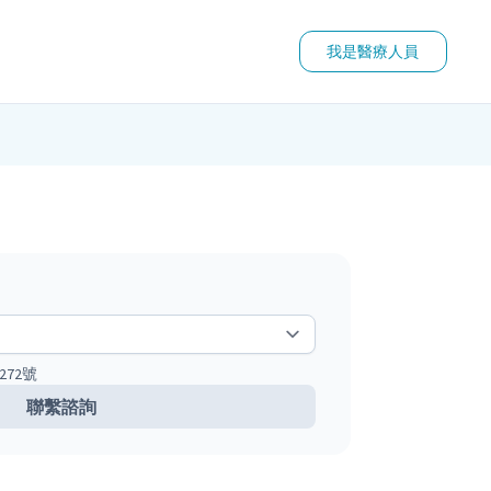
我是醫療人員
72號
聯繫諮詢