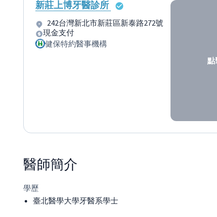
新莊上博牙醫診所
242台灣新北市新莊區新泰路272號
現金支付
健保特約醫事機構
點
醫師
簡介
學歷
臺北醫學大學牙醫系學士