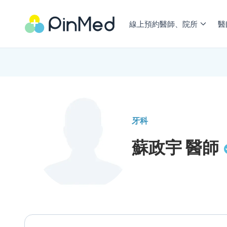
線上預約醫師、院所
醫
牙科
蘇政宇
醫師