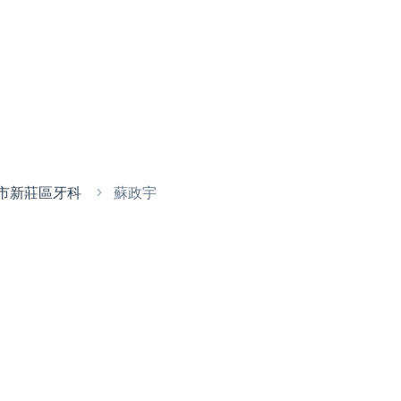
市新莊區牙科
蘇政宇