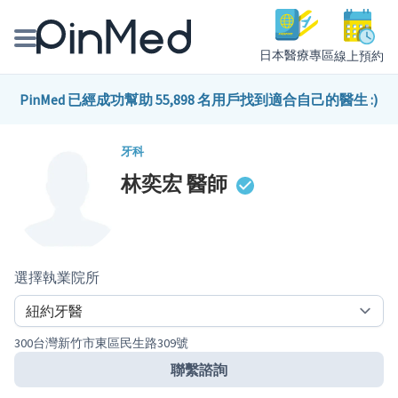
日本醫療專區
線上預約
線上預約醫師、院所
PinMed 已經成功幫助 55,898 名用戶找到適合自己的醫生 :)
醫師專欄專訪
牙科
林奕宏
醫師
健康主題館
我是醫療人員
選擇執業院所
300台灣新竹市東區民生路309號
聯繫諮詢