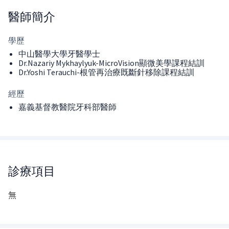
醫師
簡介
學歷
中山醫學大學牙醫學士
Dr.Nazariy Mykhaylyuk-MicroVision顯微美學課程結訓
Dr.Yoshi Terauchi-根管再治療既斷針移除課程結訓
經歷
嘉義基督教醫院牙科部醫師
診療項目
無