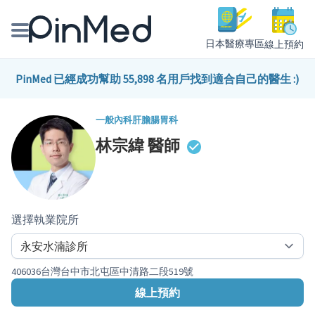
日本醫療專區
線上預約
線上預約醫師、院所
PinMed 已經成功幫助 55,898 名用戶找到適合自己的醫生 :)
醫師專欄專訪
一般內科
肝膽腸胃科
林宗緯
醫師
健康主題館
我是醫療人員
選擇執業院所
406036台灣台中市北屯區中清路二段519號
線上預約