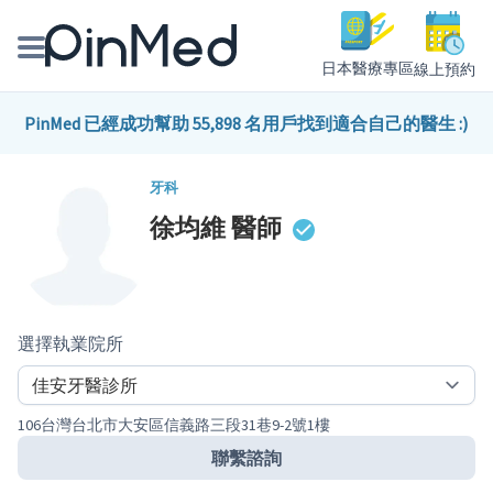
日本醫療專區
線上預約
線上預約醫師、院所
PinMed 已經成功幫助 55,898 名用戶找到適合自己的醫生 :)
醫師專欄專訪
牙科
徐均維
醫師
健康主題館
我是醫療人員
選擇執業院所
106台灣台北市大安區信義路三段31巷9-2號1樓
聯繫諮詢