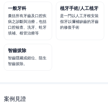
一般牙科
植牙手術/人工植牙
囊括所有牙齒及口腔疾
是一門以人工牙根安裝
病之診斷與治療，包括
假牙以彌補缺齒的牙齒
口腔檢查、洗牙、蛀牙
的修復手術
填補、根管治療等
智齒拔除
智齒隱藏或錯位、阻生
智齒拔除。
案例見證