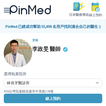
日本醫療專區
線上預約
線上預約醫師、院所
PinMed 已經成功幫助 55,898 名用戶找到適合自己的醫生 :)
醫師專欄專訪
牙科
李政旻
醫師
健康主題館
我是醫療人員
選擇執業院所
970台灣花蓮縣花蓮市中美路178號
線上預約