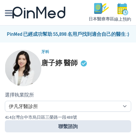
日本醫療專區
線上預約
線上預約醫師、院所
PinMed 已經成功幫助 55,898 名用戶找到適合自己的醫生 :)
醫師專欄專訪
牙科
唐子婷
醫師
健康主題館
我是醫療人員
選擇執業院所
414台灣台中市烏日區三榮路一段488號
聯繫諮詢