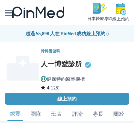
日本醫療專區
線上預約
線上預約醫師、院所
超過 55,898 人在 PinMed 成功線上預約 :)
醫師專欄專訪
骨科
復健科
人一博愛診所
健康主題館
健保特約醫事機構
我是醫療人員
4
(128)
線上預約
總覽
團隊
班表
評論
專長
關於