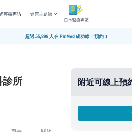
師專欄專訪
健康主題館
日本醫療專區
超過 55,898 人在 PinMed 成功線上預約 :)
科診所
附近可線上預
專長
關於