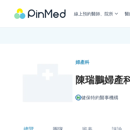
線上預約醫師、院所
醫
婦產科
陳瑞鵬婦產
健保特約醫事機構
總覽
團隊
班表
評論