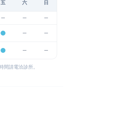
五
六
日
時間請電洽診所。