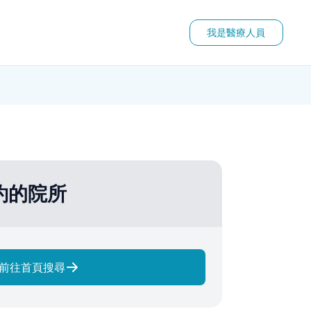
我是醫療人員
約的院所
前往首頁搜尋