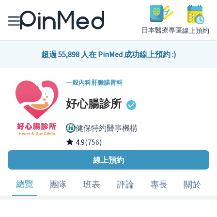
日本醫療專區
線上預約
線上預約醫師、院所
超過 55,898 人在 PinMed 成功線上預約 :)
醫師專欄專訪
一般內科
肝膽腸胃科
好心腸診所
健康主題館
健保特約醫事機構
我是醫療人員
4.9
(756)
線上預約
總覽
團隊
班表
評論
專長
關於