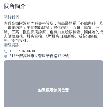
院所簡介
關於我們
左營高鐵附近的內科專科診所，前高醫體系「心臟內科」及
「胃腸內科」主治醫師駐診，提供內科、心臟、腸胃、肝
膽、三高、慢性疾病診療，也有抽血驗尿檢查、國健署的成
人健檢服務、肝炎篩檢、C型肝炎口服新藥、戒菸治療服
務、疫苗接種。
聯絡資訊
+886 7 343 0630
813台灣高雄市左營區華夏路1212號
點擊觀看診所位置