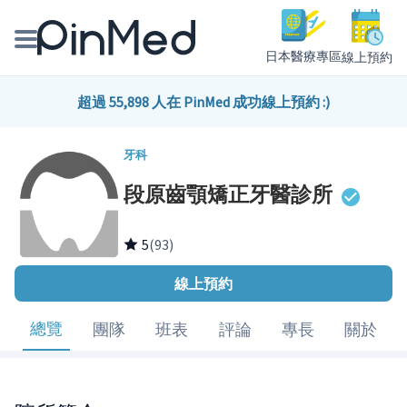
日本醫療專區
線上預約
線上預約醫師、院所
超過 55,898 人在 PinMed 成功線上預約 :)
醫師專欄專訪
牙科
段原齒顎矯正牙醫診所
健康主題館
我是醫療人員
5
(93)
線上預約
總覽
團隊
班表
評論
專長
關於