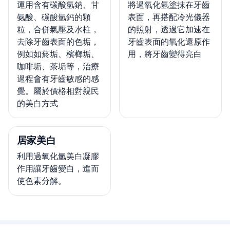
運用含有碳酸氫鈉、甘
將過氧化氫塗抹在牙齒
氨酸、碳酸氫鈣的顆
表面，再搭配冷光儀器
粒，合併氣壓及水柱，
的照射，透過它加速在
去除牙齒表面的色垢，
牙齒表面的氧化還原作
例如如菸垢、檳榔垢、
用，將牙齒變得亮白
咖啡垢、茶垢等，治療
過程會有牙齒敏感的感
覺。屬於價格相對親民
的美白方式
居家美白
利用過氧化氫美白凝膠
作用讓牙齒變白，進而
使色素分解。