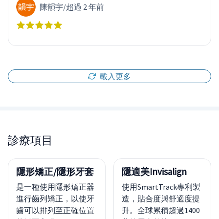
陳韻宇
/
超過 2 年前
載入更多
診療項目
隱形矯正/隱形牙套
隱適美Invisalign
是一種使用隱形矯正器
使用SmartTrack專利製
進行齒列矯正，以使牙
造，貼合度與舒適度提
齒可以排列至正確位置
升。全球累積超過1400