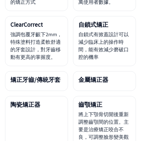
的矯正方式
萬使用者數據。
ClearCorrect
自鎖式矯正
強調包覆牙齦下2mm，
自鎖式有掀蓋設計可以
特殊塗料打造柔軟舒適
減少臨床上的操作時
的牙套設計，對牙齒移
間，能有效減少磨破口
動有更高的掌握度。
腔的機率
矯正牙齒/傳統牙套
金屬矯正器
陶瓷矯正器
齒顎矯正
將上下顎骨切開後重新
調整齒顎間的位置。主
要是治療矯正咬合不
良，可調整臉形變美觀