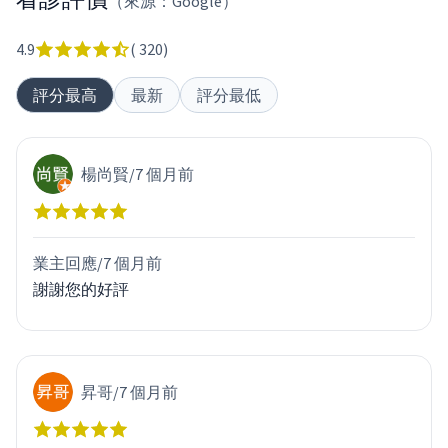
（來源：Google）
4.9
(
320
)
評分最高
最新
評分最低
楊尚賢
/
7 個月前
業主回應/
7 個月前
謝謝您的好評
昇哥
/
7 個月前