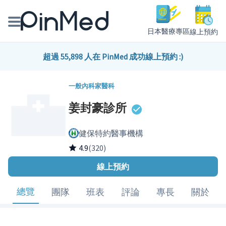
日本醫療專區
線上預約
線上預約醫師、院所
超過 55,898 人在 PinMed 成功線上預約 :)
醫師專欄專訪
一般內科
家醫科
姜封豪診所
健康主題館
健保特約醫事機構
我是醫療人員
4.9
(320)
線上預約
總覽
團隊
班表
評論
專長
關於