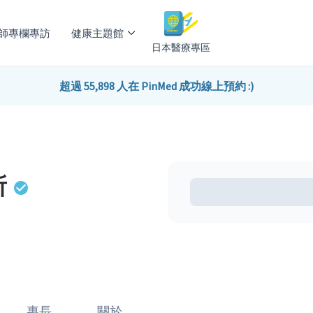
師專欄專訪
健康主題館
日本醫療專區
超過 55,898 人在 PinMed 成功線上預約 :)
所
專長
關於