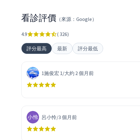
看診評價
（來源：Google）
4.9
(
326
)
評分最高
最新
評分最低
1施俊宏 1
/
大約 2 個月前
呂小怜
/
3 個月前