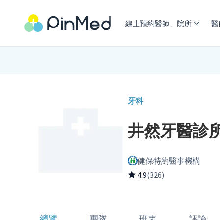
線上預約醫師、院所
醫
牙科
井然牙醫診
健保特約醫事機構
4.9
(326)
總覽
團隊
班表
評論