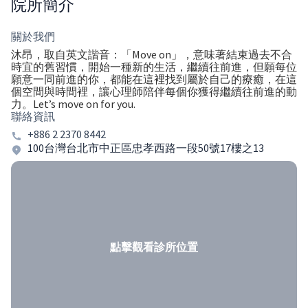
院所簡介
關於我們
沐昂，取自英文諧音：「Move on」，意味著結束過去不合
時宜的舊習慣，開始一種新的生活，繼續往前進，但願每位
願意一同前進的你，都能在這裡找到屬於自己的療癒，在這
個空間與時間裡，讓心理師陪伴每個你獲得繼續往前進的動
力。Let’s move on for you.
聯絡資訊
+886 2 2370 8442
100台灣台北市中正區忠孝西路一段50號17樓之13
點擊觀看診所位置