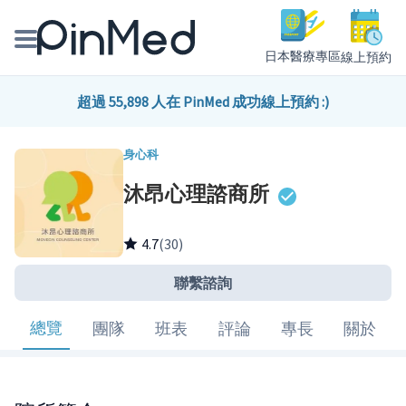
日本醫療專區
線上預約
線上預約醫師、院所
超過 55,898 人在 PinMed 成功線上預約 :)
醫師專欄專訪
身心科
沐昂心理諮商所
健康主題館
我是醫療人員
4.7
(30)
聯繫諮詢
總覽
團隊
班表
評論
專長
關於