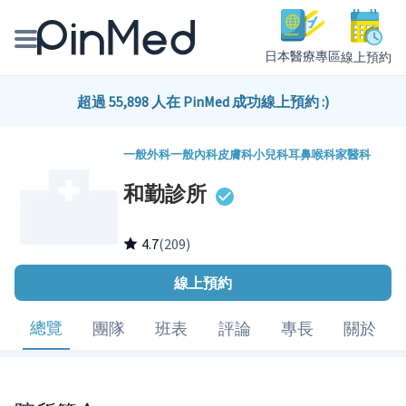
日本醫療專區
線上預約
線上預約醫師、院所
超過 55,898 人在 PinMed 成功線上預約 :)
醫師專欄專訪
一般外科
一般內科
皮膚科
小兒科
耳鼻喉科
家醫科
和勤診所
健康主題館
我是醫療人員
4.7
(209)
線上預約
總覽
團隊
班表
評論
專長
關於