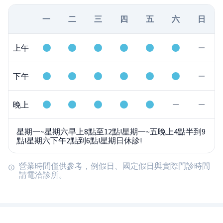
一
二
三
四
五
六
日
上午
下午
晚上
星期一~星期六早上8點至12點!星期一~五晚上4點半到9
點!星期六下午2點到6點!星期日休診!
營業時間僅供參考，例假日、國定假日與實際門診時間
請電洽診所。