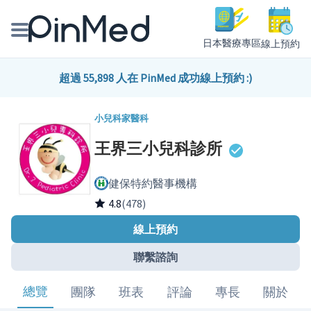
日本醫療專區
線上預約
線上預約醫師、院所
超過 55,898 人在 PinMed 成功線上預約 :)
醫師專欄專訪
小兒科
家醫科
王界三小兒科診所
健康主題館
健保特約醫事機構
我是醫療人員
4.8
(478)
線上預約
聯繫諮詢
總覽
團隊
班表
評論
專長
關於