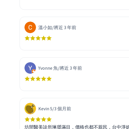
溫小如
/
將近 3 年前
Yvonne 魚
/
將近 3 年前
Kevin S
/
3 個月前
坊間醫美診所琳瑯滿目，價格也都不親民，台中淨