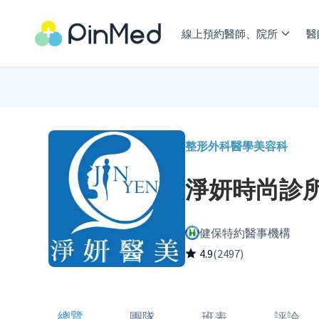
線上預約醫師、院所
醫
整形外科
醫學美容科
淨妍時尚診
健保特約醫事機構
4.9
(2497)
總覽
團隊
班表
評論