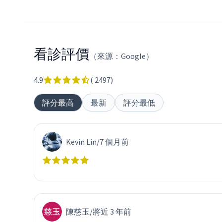
看診評價
（來源：Google）
4.9
(
2497
)
評分最高
最新
評分最低
Kevin Lin
/
7 個月前
陳慈玉
/
將近 3 年前