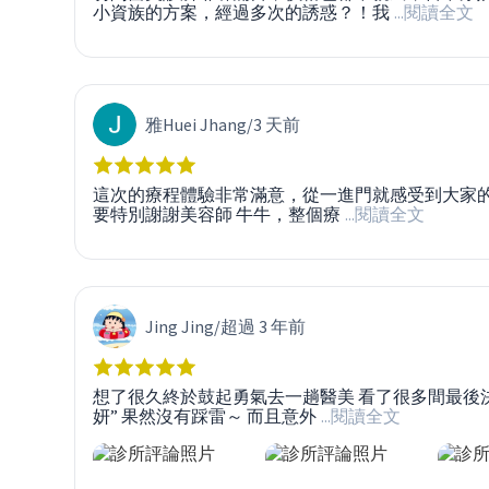
小資族的方案，經過多次的誘惑？！我
...閱讀全文
雅Huei Jhang
/
3 天前
這次的療程體驗非常滿意，從一進門就感受到大家的專
要特別謝謝美容師 牛牛，整個療
...閱讀全文
Jing Jing
/
超過 3 年前
想了很久終於鼓起勇氣去一趟醫美 看了很多間最後
妍” 果然沒有踩雷～ 而且意外
...閱讀全文