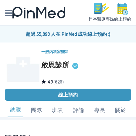
日本醫療專區
線上預約
線上預約醫師、院所
超過 55,898 人在 PinMed 成功線上預約 :)
醫師專欄專訪
一般內科
家醫科
啟恩診所
健康主題館
我是醫療人員
4.9
(626)
線上預約
總覽
團隊
班表
評論
專長
關於