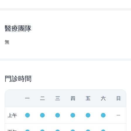
醫療團隊
無
門診時間
一
二
三
四
五
六
日
上午