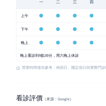
一
二
三
四
上午
下午
晚上
晚上看診到9點30分，周六晚上休診
營業時間僅供參考，例假日、國定假日與實際門診
看診評價
（來源：Google）