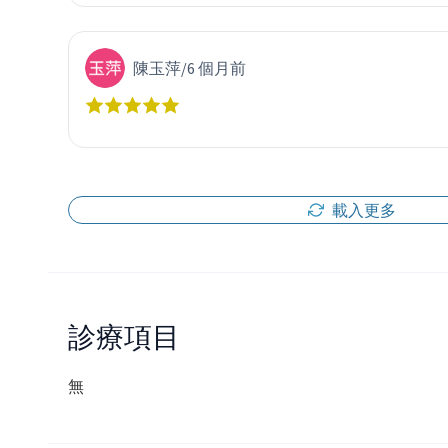
陳玉萍
/
6 個月前
載入更多
診療項目
無