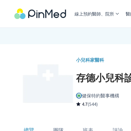
線上預約醫師、院所
醫
小兒科
家醫科
存德小兒科
健保特約醫事機構
4.7
(544)
總覽
團隊
班表
評論