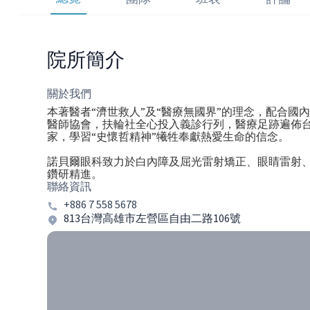
院所簡介
關於我們
本著醫者“濟世救人”及“醫療無國界”的理念，配合國
醫師協會，扶輪社全心投入義診行列，醫療足跡遍佈
家，學習“史懷哲精神”犧牲奉獻熱愛生命的信念。
諾貝爾眼科致力於白內障及屈光雷射矯正、眼睛雷射
鑽研精進。
聯絡資訊
+886 7 558 5678
813台灣高雄市左營區自由二路106號