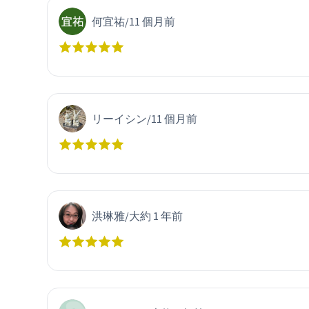
何宜祐
/
11 個月前
リーイシン
/
11 個月前
洪琳雅
/
大約 1 年前