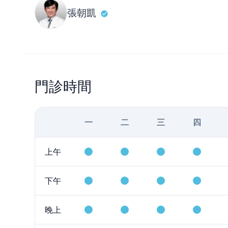
張朝凱
門診時間
一
二
三
四
上午
下午
晚上