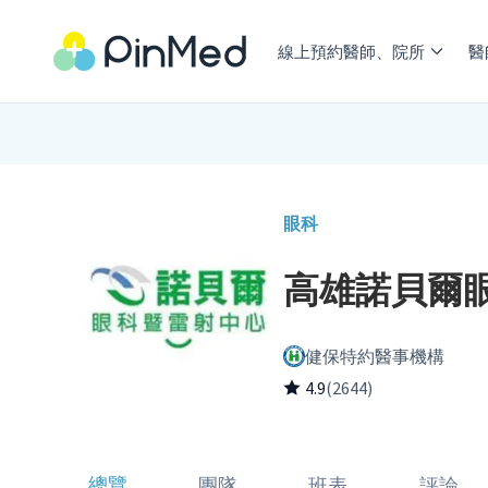
線上預約醫師、院所
醫
眼科
高雄諾貝爾
健保特約醫事機構
4.9
(2644)
總覽
團隊
班表
評論