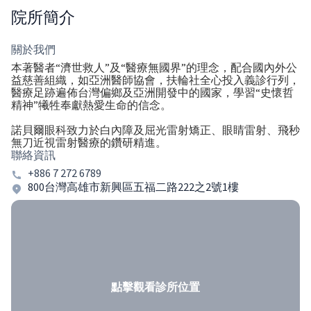
院所簡介
關於我們
本著醫者“濟世救人”及“醫療無國界”的理念，配合國內外公
益慈善組織，如亞洲醫師協會，扶輪社全心投入義診行列，
醫療足跡遍佈台灣偏鄉及亞洲開發中的國家，學習“史懷哲
精神”犧牲奉獻熱愛生命的信念。
諾貝爾眼科致力於白內障及屈光雷射矯正、眼睛雷射、飛秒
無刀近視雷射醫療的鑽研精進。
聯絡資訊
+886 7 272 6789
800台灣高雄市新興區五福二路222之2號1樓
點擊觀看診所位置