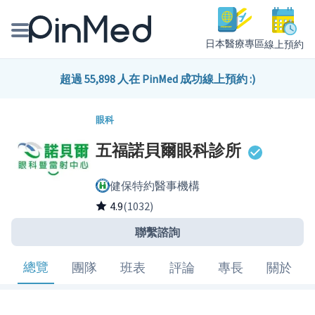
日本醫療專區
線上預約
線上預約醫師、院所
超過 55,898 人在 PinMed 成功線上預約 :)
醫師專欄專訪
眼科
五福諾貝爾眼科診所
健康主題館
健保特約醫事機構
我是醫療人員
4.9
(1032)
聯繫諮詢
總覽
團隊
班表
評論
專長
關於