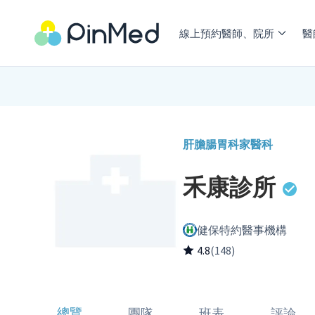
線上預約醫師、院所
醫
肝膽腸胃科
家醫科
禾康診所
健保特約醫事機構
4.8
(148)
總覽
團隊
班表
評論