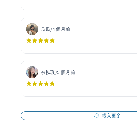
瓜瓜
/
4 個月前
余秋璇
/
5 個月前
載入更多