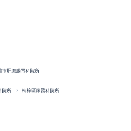
雄市肝膽腸胃科院所
科院所
楠梓區家醫科院所