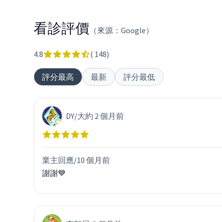
看診評價
（來源：Google）
4.8
(
148
)
評分最高
最新
評分最低
DY
/
大約 2 個月前
業主回應/
10 個月前
謝謝💙