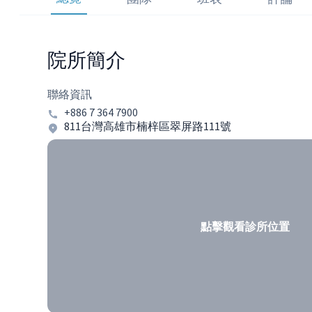
院所簡介
聯絡資訊
+886 7 364 7900
811台灣高雄市楠梓區翠屏路111號
點擊觀看診所位置