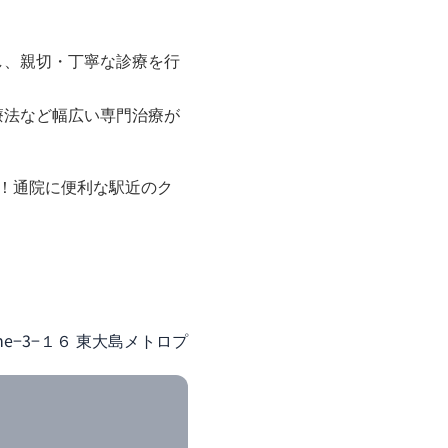
し、親切・丁寧な診療を行
療法など幅広い専門治療が
！通院に便利な駅近のク
。
9-chōme−3−１６ 東大島メトロプ