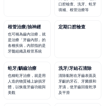
口腔檢查、洗牙、蛀牙
填補、根管治療等
根管治療/抽神經
定期口腔檢查
也可稱為齒內治療，就
是治療「牙齒內部」的
各種疾病，內部指的是
牙髓組織及根管系統
蛀牙/齲齒治療
洗牙/牙結石清除
也稱蛀牙治療，就是用
清除黏附在牙齒表面及
人造的物質補上缺損牙
牙齦的牙石、牙菌膜和
體，以恢復牙齒功能與
牙漬，使牙齒回復乾淨
美觀
及平滑