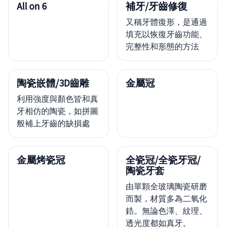
All on 6
補牙/牙齒修復
又稱牙體復形，是通過
填充以恢復牙齒功能、
完整性和形態的方法
陶瓷嵌體/3D齒雕
金屬冠
利用強度與顏色皆和真
牙相仿的陶瓷，如拼圖
般補上牙齒的缺損處
金屬烤瓷冠
全瓷冠/全瓷牙冠/
陶瓷牙套
由單顆全玻璃陶瓷研磨
而製，材質多為二氧化
鋯。無論色澤、紋理、
透光度都如真牙。