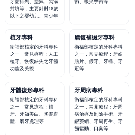
牙齒排列、塗氟、窩溝
術、根尖手術等
封填等，主要針對18歲
以下之嬰幼兒、青少年
植牙專科
贋復補綴牙專科
衛福部核定的牙科專科
衛福部核定的牙科專科
之一，常見療程：人工
之一，常見療程：牙齒
植牙、恢復缺失之牙齒
貼片、假牙、牙橋、牙
功能及美觀
冠等
牙體復形專科
牙周病專科
衛福部核定的牙科專科
衛福部核定的牙科專科
之一，常見療程：補
之一，常見療程：牙周
牙、牙齒美白、陶瓷崁
病治療及刮除手術、牙
體、磨牙處理等
齦萎縮、牙周再生、牙
齒鬆動、口臭等