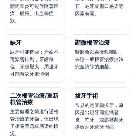
體周圍炎可能伴隨著疼
石、蛀牙或傷口感染等
痛、腫脹、出血等症
因素有關。
狀。
缺牙
顯微根管治療
缺牙可能造成：牙齒不
醫師會以顯微鏡輔助，
再緊密排列，牙齒移
去除一般根管治療無法
位、牙縫變大，周邊牙
完全清除的細菌。
可能向缺牙處傾倒
二次根管治療/重新
拔牙手術
根管治療
常見的是智齒拔牙，原
主要處理之前進行過根
因是出現牙周組織發
管治療的牙齒，但出現
炎、蛀牙，或影響鄰牙
了相關問題或感染的情
導致蛀牙或牙周病
況。