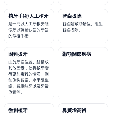
植牙手術/人工植牙
智齒拔除
是一門以人工牙根安裝
智齒隱藏或錯位、阻生
假牙以彌補缺齒的牙齒
智齒拔除。
的修復手術
困難拔牙
顳顎關節疾病
由於牙齒位置、結構或
其他因素，使得拔牙變
得更加複雜的情況。例
如倒鉤智齒、水平阻生
齒、嚴重蛀牙以及牙齒
位置等。
微創植牙
鼻竇增高術