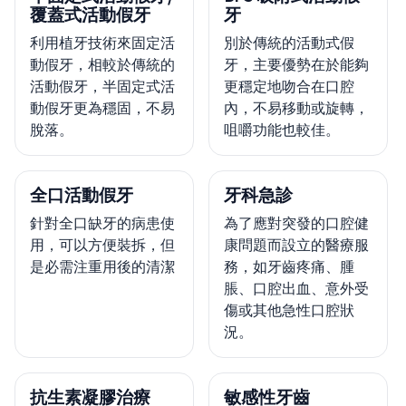
覆蓋式活動假牙
牙
利用植牙技術來固定活
別於傳統的活動式假
動假牙，相較於傳統的
牙，主要優勢在於能夠
活動假牙，半固定式活
更穩定地吻合在口腔
動假牙更為穩固，不易
內，不易移動或旋轉，
脫落。
咀嚼功能也較佳。
全口活動假牙
牙科急診
針對全口缺牙的病患使
為了應對突發的口腔健
用，可以方便裝拆，但
康問題而設立的醫療服
是必需注重用後的清潔
務，如牙齒疼痛、腫
脹、口腔出血、意外受
傷或其他急性口腔狀
況。
抗生素凝膠治療
敏感性牙齒