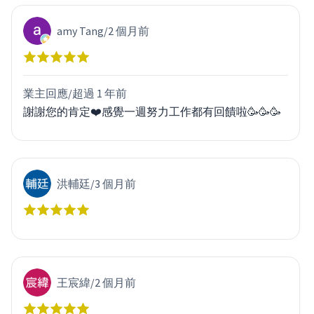
amy Tang
/
2 個月前
業主回應/
超過 1 年前
謝謝您的肯定❤️感覺一週努力工作都有回饋啦🥳🥳🥳
洪輔廷
/
3 個月前
王宸緯
/
2 個月前