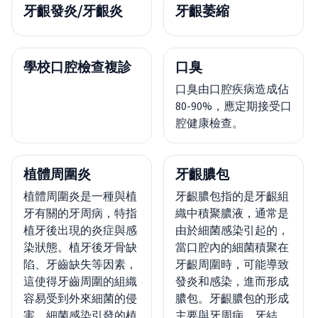
牙齦發炎/牙齦炎
牙齦萎縮
學校口腔檢查複診
口臭
口臭由口腔疾病造成佔
80-90%，應定期接受口
腔健康檢查。
植體周圍炎
牙齦膿包
植體周圍炎是一種與植
牙齦膿包指的是牙齦組
牙有關的牙周病，特指
織中積聚膿液，通常是
植牙後出現的炎症與感
由於細菌感染引起的，
染狀態。植牙後牙骨缺
當口腔內的細菌積聚在
陷、牙齒缺失等因素，
牙齦周圍時，可能導致
這使得牙齒周圍的組織
發炎和感染，進而形成
容易受到外來細菌的侵
膿包。牙齦膿包的形成
害。細菌感染引發的植
主要與牙周病、牙結