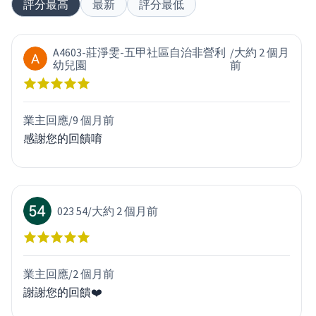
評分最高
最新
評分最低
A4603-莊淨雯-五甲社區自治非營利
/
大約 2 個月
幼兒園
前
業主回應/
9 個月前
感謝您的回饋唷
023 54
/
大約 2 個月前
業主回應/
2 個月前
謝謝您的回饋❤️