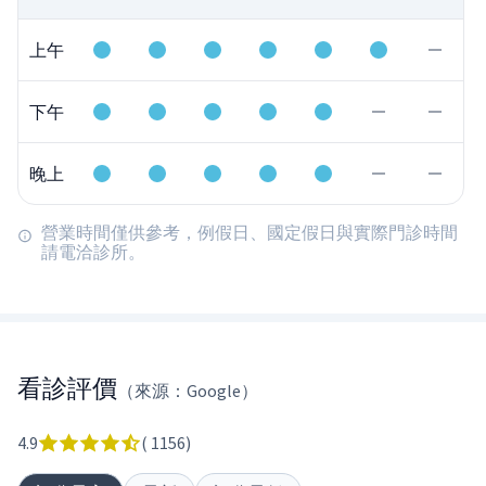
上午
下午
晚上
營業時間僅供參考，例假日、國定假日與實際門診時間
請電洽診所。
看診評價
（來源：Google）
4.9
(
1156
)