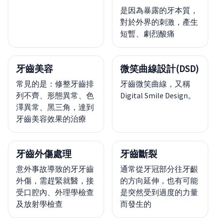
是因為暴露的牙本質，
對於外界的刺激，產生
短暫、劇烈酸痛
牙齒美容
微笑曲線設計(DSD)
常見的是：修整牙齒排
牙齒微笑曲線，又稱
列不齊、形態異常、色
Digital Smile Design。
澤異常、黑三角，達到
牙齒美容效果的治療
牙齒外傷處理
牙齒斷裂
意外事故導致的牙牙齒
通常從牙冠部分往牙齦
外傷，需趕緊就醫，接
的方向延伸，也有可能
受口腔內、外理學檢查
是突然受到過度的力量
及放射學檢查
而發生的