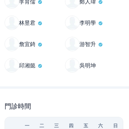
李育儒
鄭人瑋
林昱君
李明學
詹宜錡
游智升
邱湘懿
吳明坤
門診時間
一
二
三
四
五
六
日