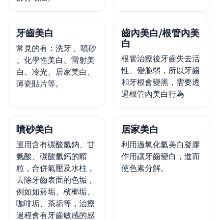
牙齒美白
齒內美白/根管內美
白
常見的有：洗牙 、噴砂
根管治療後牙齒失去活
、化學性美白、雷射美
性、變脆弱，所以牙齒
白、冷光、居家美白、
和牙根會變黑，需要透
薄瓷貼片等。
過根管內美白行為
噴砂美白
居家美白
運用含有碳酸氫鈉、甘
利用過氧化氫美白凝膠
氨酸、碳酸氫鈣的顆
作用讓牙齒變白，進而
粒，合併氣壓及水柱，
使色素分解。
去除牙齒表面的色垢，
例如如菸垢、檳榔垢、
咖啡垢、茶垢等，治療
過程會有牙齒敏感的感