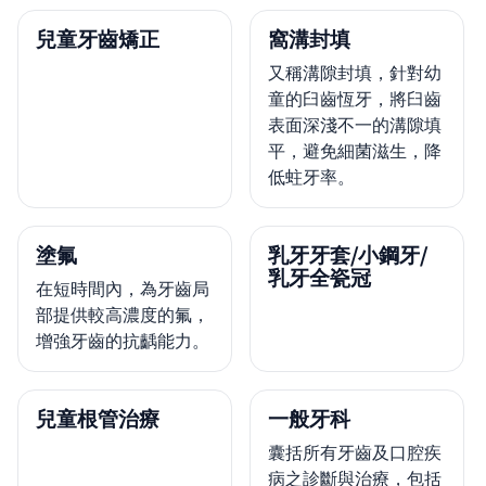
兒童牙齒矯正
窩溝封填
又稱溝隙封填，針對幼
童的臼齒恆牙，將臼齒
表面深淺不一的溝隙填
平，避免細菌滋生，降
低蛀牙率。
塗氟
乳牙牙套/小鋼牙/
乳牙全瓷冠
在短時間內，為牙齒局
部提供較高濃度的氟，
增強牙齒的抗齲能力。
兒童根管治療
一般牙科
囊括所有牙齒及口腔疾
病之診斷與治療，包括