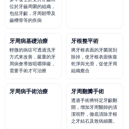
位於牙齒周圍的組織，
包括牙齦，牙周韌帶及
齒槽骨等的疾病
牙周病基礎治療
牙根整平術
輕微的病症可透過洗牙
將牙根表面的牙菌斑刮
方式來改善，嚴重的牙
除掉，使牙根表面恢復
周病會導致咀嚼障礙，
乾淨與光滑，促使牙周
需要手術才可治療
組織癒合
牙周病手術治療
牙周翻瓣手術
透過手術將特定牙齦翻
開，增加牙周醫師的清
潔視野，徹底清除牙根
之牙結石及致病細菌。