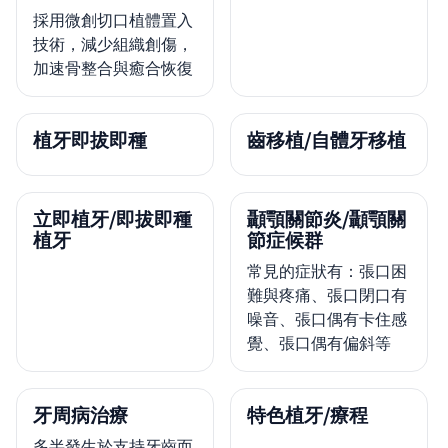
採用微創切口植體置入
技術，減少組織創傷，
加速骨整合與癒合恢復
植牙即拔即種
齒移植/自體牙移植
立即植牙/即拔即種
顳顎關節炎/顳顎關
植牙
節症候群
常見的症狀有：張口困
難與疼痛、張口閉口有
噪音、張口偶有卡住感
覺、張口偶有偏斜等
牙周病治療
特色植牙/療程
多半發生於支持牙齒而