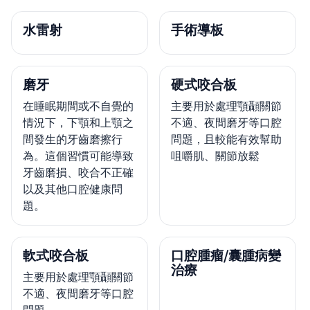
水雷射
手術導板
磨牙
硬式咬合板
在睡眠期間或不自覺的
主要用於處理顎顳關節
情況下，下顎和上顎之
不適、夜間磨牙等口腔
間發生的牙齒磨擦行
問題，且較能有效幫助
為。這個習慣可能導致
咀嚼肌、關節放鬆
牙齒磨損、咬合不正確
以及其他口腔健康問
題。
軟式咬合板
口腔腫瘤/囊腫病變
治療
主要用於處理顎顳關節
不適、夜間磨牙等口腔