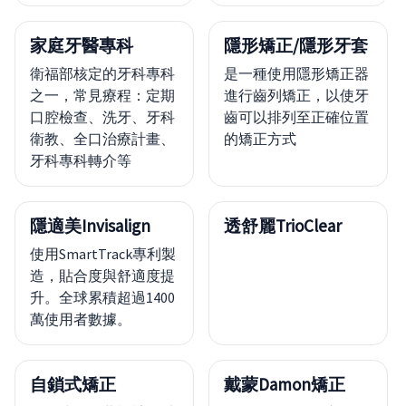
家庭牙醫專科
隱形矯正/隱形牙套
衛福部核定的牙科專科
是一種使用隱形矯正器
之一，常見療程：定期
進行齒列矯正，以使牙
口腔檢查、洗牙、牙科
齒可以排列至正確位置
衛教、全口治療計畫、
的矯正方式
牙科專科轉介等
隱適美Invisalign
透舒麗TrioClear
使用SmartTrack專利製
造，貼合度與舒適度提
升。全球累積超過1400
萬使用者數據。
自鎖式矯正
戴蒙Damon矯正