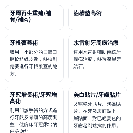
牙周再生重建(補
齒槽墊高術
骨/補肉)
牙根覆蓋術
水雷射牙周病治療
取用一小部分的自體口
運用水雷射輔助傳統牙
腔軟組織皮瓣，移植到
周病治療，移除深層牙
需要進行牙根覆蓋的地
結石。
方。
牙冠增長術/牙冠增
美白貼片/牙齒貼片
高術
又稱瓷牙貼片、陶瓷貼
利用門診手術的方式進
片。在牙齒表面黏上一
行牙齦及骨頭的高度調
層貼面，對已經變色的
整，使臨床牙冠露出的
牙齒起到遮擋的作用。
部分增加。