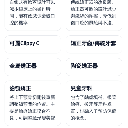
自鎖式有掀蓋設計可以
傳統矯正器的改良版。
減少臨床上的操作時
矯正器可掀的設計減少
間，能有效減少磨破口
與鐵絲的摩擦，降低刮
腔的機率
傷口腔的風險與不適。
可麗Clippy C
矯正牙齒/傳統牙套
金屬矯正器
陶瓷矯正器
齒顎矯正
兒童牙科
將上下顎骨切開後重新
包含了齲齒填補、根管
調整齒顎間的位置。主
治療、拔牙等牙科處
要是治療矯正咬合不
置，也融入了預防保健
良，可調整臉形變美觀
的概念。