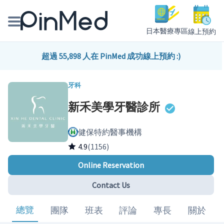
日本醫療專區
線上預約
線上預約醫師、院所
超過 55,898 人在 PinMed 成功線上預約 :)
醫師專欄專訪
牙科
新禾美學牙醫診所
健康主題館
健保特約醫事機構
我是醫療人員
4.9
(1156)
Online Reservation
Contact Us
總覽
團隊
班表
評論
專長
關於