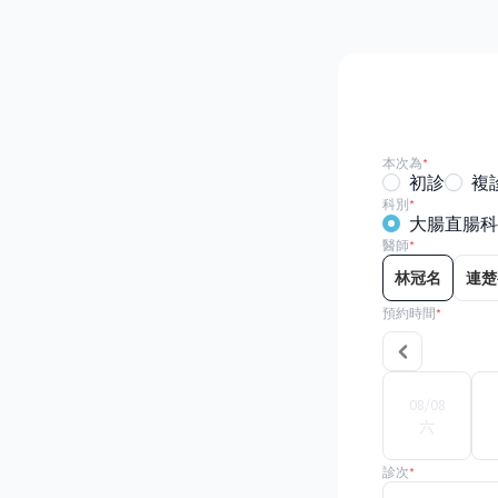
本次為
*
初診
複
科別
*
大腸直腸科
醫師
*
林冠名
連楚
預約時間
*
08/08
六
診次
*