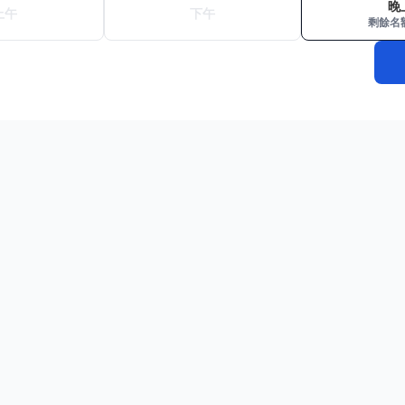
晚
上午
下午
剩餘名額